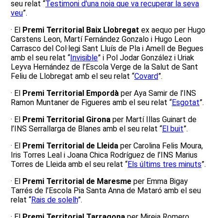
seu relat “
Testimoni d'una noia que va recuperar la seva
veu
”.
· El
Premi Territorial Baix Llobregat
ex aequo per Hugo
Carstens Leon, Martí Fernández Gonzalo i Hugo Leon
Carrasco del Col·legi Sant Lluís de Pla i Amell de Begues
amb el seu relat “
Invisible
” i Pol Jodar González i Uriak
Leyva Hernández de l’Escola Verge de la Salut de Sant
Feliu de Llobregat amb el seu relat “
Covard
”.
· El
Premi Territorial Empordà
per Aya Samir de l’INS
Ramon Muntaner de Figueres amb el seu relat “
Esgotat
”.
· El
Premi Territorial Girona
per Martí Illas Guinart de
l’INS Serrallarga de Blanes amb el seu relat “
El buit
”.
· El
Premi Territorial de Lleida
per Carolina Felis Moura,
Iris Torres Leal i Joana Chica Rodríguez de l’INS Marius
Torres de Lleida amb el seu relat “
Els últims tres minuts
”.
· El
Premi Territorial de Maresme
per Emma Bigay
Tarrés de l’Escola Pia Santa Anna de Mataró amb el seu
relat “
Rais de solelh
”.
· El
Premi Territorial Tarragona
per Mireia Romero