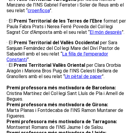
Manzano de l’INS Gabriel Ferrater i Soler de Reus amb el
seu relat “
croenficoa
”.
· El
Premi Territorial de les Terres de l’Ebre
format per
Paula Fabra Prats i Nerea Ferré Poveda del Col·legi
Sagrat Cor d'Amposta amb el seu relat “
El món després
”.
· El
Premi Territorial del Vallès Occidental
per Sara
Sanjuan Fernández del Col·legi Mare del Diví Pastor de
Sabadell amb el seu relat “
La filla de l'emperador
Constantí
”.
· El
Premi Territorial Vallès Oriental
per Clara Ororbia
Aragón i Mariona Bros Puig de l’INS Celestí Bellera de
Granollers amb el seu relat “
Un pètal de paper
”.
Premi professora més motivadora de Barcelona:
Cristina Martínez del Col·legi Sant Lluís de Pla i Amell de
Begues.
Premi professora més motivadora de Girona:
Marta Planas i Fontdecaba de l’INS Ramon Muntaner de
Figueres.
Premi professora més motivadora de Tarragona:
Montserrat Romans de l’INS Jaume I de Salou.
Premi professora més motivadora de Lleida: