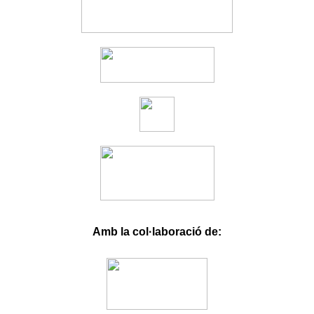
Ligobet
Roketbet
Betrupi
Hasbet
Betgit
Betloto
Olabahis
Babilonbet
Stonebahis
fixbet
dodobet
onwino.com
Amb la col·laboració de: