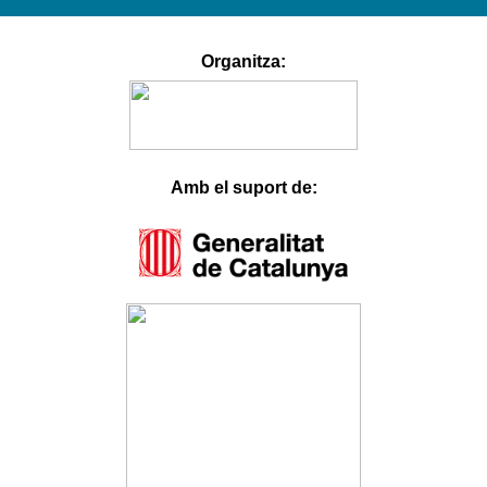
hacklink
satın
Organitza:
al
1xbet
Betnixe
Atlantisbahis
Betosfer
Betpir
Tokyobet
Hilarionbet
Casinodior
Amb el suport de:
Padişahbet
Bahismore
Casival
Verabet
Myhitbet
Blackxbet
Mislibet
Ladesbet
Belugabahis
Bahisal
Slottica
Lordcasino
Parmabet
Casinofast
Betsrolex
Festwin
Youcas
Huhubet
Slotbar
Betoffice
İbizabet
3xlwin
Betgar