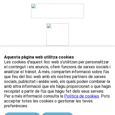
Aquesta pàgina web utilitza cookies
Les cookies d'aquest lloc web s'utilitzen per personalitzar
el contingut i els anuncis, oferir funcions de xarxes socials i
analitzar el trànsit. A més, compartim informació sobre l'ús
que feu del lloc web amb els nostres partners de xarxes
socials, publicitat i anàlisi web, els quals poden combinar-la
amb altra informació que els hàgiu proporcionat o que hagin
recopilat a partir de l'ús que hàgiu fet dels seus serveis.
Avís Legal
Política de privacitat
Política de cookies
Per a més informació consulta la
Política de cookies
. Pots
Gestiona les teves preferències de cookies
acceptar totes les cookies o gestionar les teves
preferències:
[Web creada per
Duma Interactiva
]