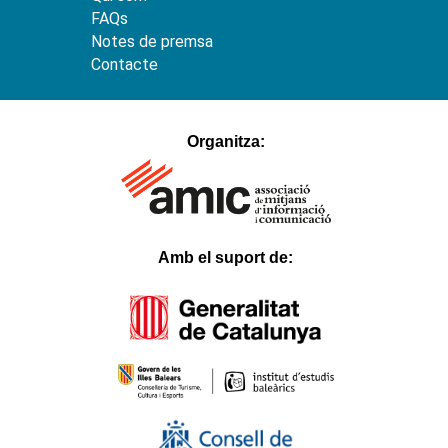
FAQs
Notes de premsa
Contacte
hacklink
satın
Organitza:
al
1xbet
Betnixe
Atlantisbahis
Betosfer
Betpir
Tokyobet
Hilarionbet
Casinodior
Amb el suport de:
Padişahbet
Bahismore
Casival
Verabet
Myhitbet
Blackxbet
Mislibet
Ladesbet
Belugabahis
Bahisal
Slottica
Lordcasino
Parmabet
Casinofast
Betsrolex
Festwin