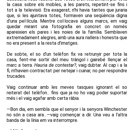
la casa: sobre els mobles, a les parets, repetint-se fins i
tot a la televisió. Era exagerat; n’hi havia tantes que juraria
que, si les ajuntava totes, formaven una seqüència digna
d’una pel·lícula. Mentre col·locava alguns marcs, em vaig
quedar mirant una fotografia en concret on només
apareixien els pares i les noies de la família. Semblaven
extremadament alegres, amb una aura riallera i honesta que
no era present a la resta d’imatges.
De sobte, el so d’un telèfon fix va retrunyir per tota la
casa, fent-me sortir del meu tràngol i gairebé llençar el
marc a terra.
Hauria de contestar?
, vaig dubtar. Al cap i a la
fi, m’havien contractat per netejar i cuinar, no per respondre
trucades.
Vaig continuar amb les meves tasques ignorant el so
reiterat del telèfon... fins que ja no ho vaig poder suportar
més i el vaig agafar amb certa ràbia.
—Bon dia, em sembla que el senyor i la senyora Winchester
no són a casa ara…—vaig començar a dir. Una veu a l’altra
banda de la línia em va interrompre.