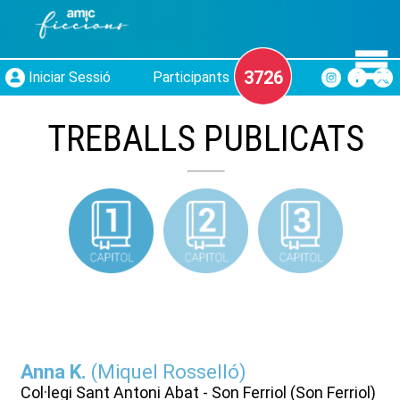
3726
Iniciar Sessió
Participants
TREBALLS PUBLICATS
Anna K.
(
Miquel Rosselló
)
Col·legi Sant Antoni Abat - Son Ferriol (Son Ferriol)