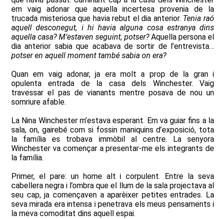
em vaig adonar que aquella incertesa provenia de la
trucada misteriosa que havia rebut el dia anterior.
Tenia raó
aquell desconegut, i hi havia alguna cosa estranya dins
aquella casa? M’estaven seguint, potser?
Aquella persona el
dia anterior sabia que acabava de sortir de l’entrevista…
potser en aquell moment també sabia on era?
Quan em vaig adonar, ja era molt a prop de la gran i
opulenta entrada de la casa dels Winchester. Vaig
travessar el pas de vianants mentre posava de nou un
somriure afable.
La Nina Winchester m’estava esperant. Em va guiar fins a la
sala, on, gairebé com si fossin maniquins d’exposició, tota
la família es trobava immòbil al centre. La senyora
Winchester va començar a presentar-me els integrants de
la família.
Primer, el pare: un home alt i corpulent. Entre la seva
cabellera negra i l’ombra que el llum de la sala projectava al
seu cap, ja començaven a aparèixer petites entrades. La
seva mirada era intensa i penetrava els meus pensaments i
la meva comoditat dins aquell espai.