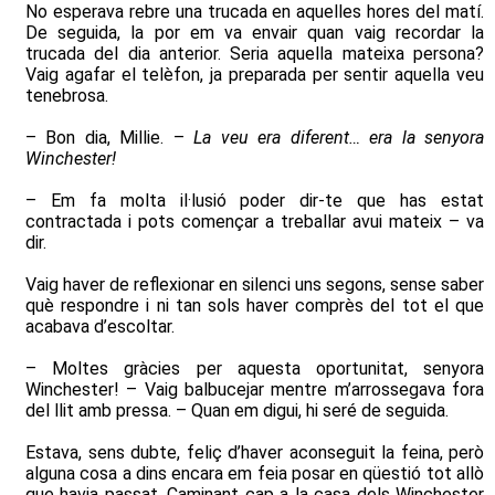
No esperava rebre una trucada en aquelles hores del matí.
De seguida, la por em va envair quan vaig recordar la
trucada del dia anterior. Seria aquella mateixa persona?
Vaig agafar el telèfon, ja preparada per sentir aquella veu
tenebrosa.
– Bon dia, Millie. –
La veu era diferent… era la senyora
Winchester!
– Em fa molta il·lusió poder dir-te que has estat
contractada i pots començar a treballar avui mateix – va
dir.
Vaig haver de reflexionar en silenci uns segons, sense saber
què respondre i ni tan sols haver comprès del tot el que
acabava d’escoltar.
– Moltes gràcies per aquesta oportunitat, senyora
Winchester! – Vaig balbucejar mentre m’arrossegava fora
del llit amb pressa. – Quan em digui, hi seré de seguida.
Estava, sens dubte, feliç d’haver aconseguit la feina, però
alguna cosa a dins encara em feia posar en qüestió tot allò
que havia passat. Caminant cap a la casa dels Winchester