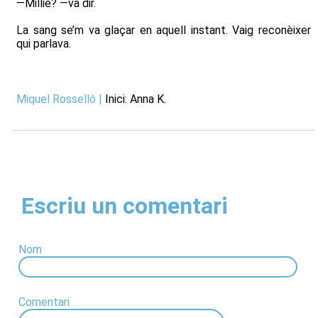
—Millie? —va dir.
La sang se’m va glaçar en aquell instant. Vaig reconèixer
qui parlava.
Miquel Rosselló
|
Inici: Anna K.
Escriu un comentari
Nom
Comentari