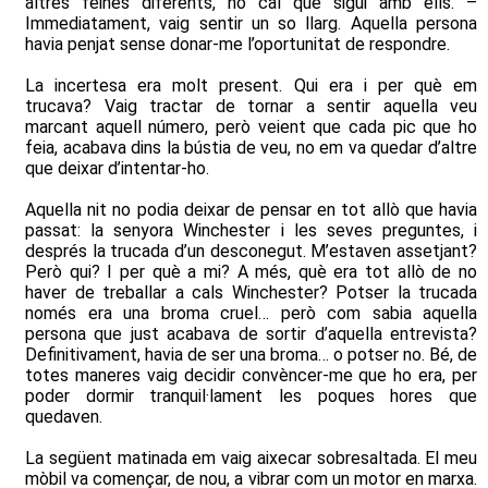
altres feines diferents, no cal que sigui amb ells. –
Immediatament, vaig sentir un so llarg. Aquella persona
havia penjat sense donar-me l’oportunitat de respondre.
La incertesa era molt present. Qui era i per què em
trucava? Vaig tractar de tornar a sentir aquella veu
marcant aquell número, però veient que cada pic que ho
feia, acabava dins la bústia de veu, no em va quedar d’altre
que deixar d’intentar-ho.
Aquella nit no podia deixar de pensar en tot allò que havia
passat: la senyora Winchester i les seves preguntes, i
després la trucada d’un desconegut. M’estaven assetjant?
Però qui? I per què a mi? A més, què era tot allò de no
haver de treballar a cals Winchester?
Potser la trucada
només era una broma cruel… però com sabia aquella
persona que just acabava de sortir d’aquella entrevista?
Definitivament, havia de ser una broma… o potser no. Bé, de
totes maneres vaig decidir convèncer-me que ho era, per
poder dormir tranquil·lament les poques hores que
quedaven.
La següent matinada em vaig aixecar sobresaltada. El meu
mòbil va començar, de nou, a vibrar com un motor en marxa.