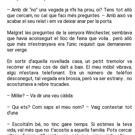
– Amb dir “no” una vegada ja n’hi ha prou, oi? Tens tot allò
que cercam, no cal que faci més preguntes. – Amb això va
acabar el seu relat i em va deixar anar per la porta.
Malgrat les preguntes de la senyora Winchester, semblava
que havia aconseguit el lloc de feina que volia… però allò
que més m’estranyava era l’únic requisit que demanaven:
ser verge.
En sortir d’aquella rovellada casa, un petit tremolor va
recórrer el meu cos de dalt a baix. El meu mòbil vibrava,
algú m’estava telefonant. Era un número de telèfon
desconegut, tal vegada era brossa, però va ser estrany… no
acostumava a rebre trucades.
– Millie? – Va dir una veu càlida.
– Qui ets? Com saps el meu nom? – Vaig contestar tot
d’una.
– Escolta’m bé, no tinc gaire temps. Si estimes la teva
vida, val més que no t’acostis a aquella família. Pots cercar