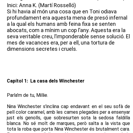
Inici: Anna K. (Martí Rosselló)
Si hi havia al món una cosa que en Toni odiava
profundament era aquesta mena de presó infernal
a la qual els humans amb feina fixa se senten
abocats, com a mínim un cop l’any. Aquesta era la
seva veritable creu, l’imponderable sense solució. El
mes de vacances era, per a ell, una tortura de
dimensions secretes i cruels.
Capítol 1: La casa dels Winchester
Parla'm de tu, Millie.
Nina Winchester s'inclina cap endavant en el seu sofà de
pell color caramel, amb les cames plegades per a ensenyar
just els genolls, que sobresurten sota la sedosa faldilla
blanca. No sé molt de marques, però salta a la vista que
tota la roba que porta Nina Winchester és brutalment cara.