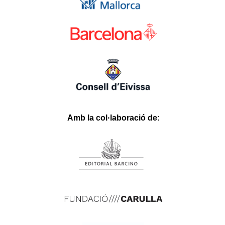
Youcas
Huhubet
Slotbar
Betoffice
İbizabet
3xlwin
Betgar
Ligobet
Roketbet
Betrupi
Hasbet
Betgit
Betloto
Olabahis
Babilonbet
Stonebahis
fixbet
dodobet
onwino.com
Amb la col·laboració de: