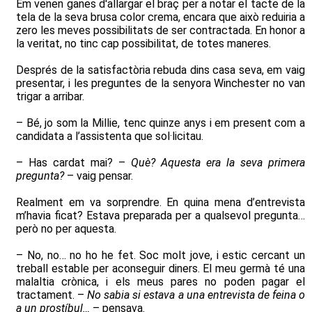
Em venen ganes d'allargar el braç per a notar el tacte de la
tela de la seva brusa color crema, encara que això reduiria a
zero les meves possibilitats de ser contractada. En honor a
la veritat, no tinc cap possibilitat, de totes maneres.
Després de la satisfactòria rebuda dins casa seva, em vaig
presentar, i les preguntes de la senyora Winchester no van
trigar a arribar.
– Bé, jo som la Millie, tenc quinze anys i em present com a
candidata a l’assistenta que sol·licitau.
– Has cardat mai? –
Què? Aquesta era la seva primera
pregunta?
– vaig pensar.
Realment em va sorprendre. En quina mena d’entrevista
m’havia ficat? Estava preparada per a qualsevol pregunta…
però no per aquesta.
– No, no… no ho he fet. Soc molt jove, i estic cercant un
treball estable per aconseguir diners. El meu germà té una
malaltia crònica, i els meus pares no poden pagar el
tractament. –
No sabia si estava a una entrevista de feina o
a un prostíbul…
– pensava.