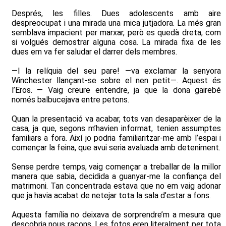
Després, les filles. Dues adolescents amb aire
despreocupat i una mirada una mica jutjadora. La més gran
semblava impacient per marxar, però es quedà dreta, com
si volgués demostrar alguna cosa. La mirada fixa de les
dues em va fer saludar el darrer dels membres.
—I la relíquia del seu pare! —va exclamar la senyora
Winchester llançant-se sobre el nen petit—. Aquest és
l’Eros. — Vaig creure entendre, ja que la dona gairebé
només balbucejava entre petons.
Quan la presentació va acabar, tots van desaparèixer de la
casa, ja que, segons m’havien informat, tenien assumptes
familiars a fora. Així jo podria familiaritzar-me amb l’espai i
començar la feina, que avui seria avaluada amb deteniment.
Sense perdre temps, vaig començar a treballar de la millor
manera que sabia, decidida a guanyar-me la confiança del
matrimoni. Tan concentrada estava que no em vaig adonar
que ja havia acabat de netejar tota la sala d’estar a fons.
Aquesta família no deixava de sorprendre’m a mesura que
descobria nous racons. Les fotos eren literalment per tota