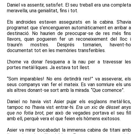
Daniel va assentir, satisfet. El seu treball era una completa
meravella; una genialitat, fins i tot.
Els androides estaven assegurats en la cabina. S'havia
programat que s'encengueren automàticament en arribar a
destinació. No haurien de preocupar-se de res més fins
llavors, quan pogueren fer un reconeixement del lloc i
traure’n mostres. Després tornarien, havent-ho
documentat tot en les memòries transferibles.
L'home va donar l'esquena a la nau per a travessar les
portes metàl·liques. Ja estava tot llest.
“Som imparables! No ens detindrà res!” va asseverar, els
seus companys van fer el mateix. Es van somriure els uns
als altres donant-se sort amb la mirada. “Que comence”.
Daniel no havia vist Asier pujar els esglaons metàl·lics,
tampoc no l'havia vist entrar-hi.
Era un xic de dèsset anys
que no fotia brot
, per això de vegades portava el seu fill
amb ell, perquè vera el que feien els hòmens exitosos.
Asier va mirar bocabadat la immensa cabina de titani amb