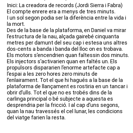
Inici: La creadora de records (Jordi Sierra i Fabra)
El compte enrere era a menys de tres minuts.
I un sol segon podia ser la diferència entre la vida i
la mort.
Des de la base de la plataforma, en Daniel va mirar
l’estructura de la nau, alçada gairebé cinquanta
metres per damunt del seu cap i estesa uns altres
dos-cents a banda i banda del lloc on es trobava.
Els motors s’encendrien quan faltessin dos minuts.
Els injectors s’activarien quan en faltés un. Els
propulsors dispararien l’enorme artefacte cap a
l’espai a les zero hores zero minuts de
l’enlairament. Tot el que hi hagués a la base de la
plataforma de llançament es rostiria en un tancar i
obrir d’ulls. Tot el que no es trobés dins de la
carlinga principal o bé subjecte a aquesta es
desprendria per la fricció. I al cap d’uns segons,
quan la nau travessés el cel lunar, les condicions
del viatge farien la resta.