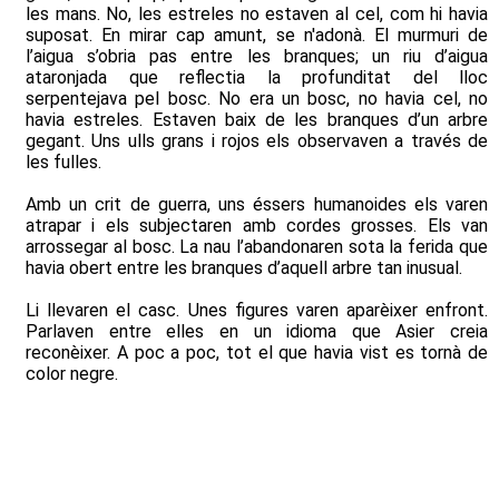
les mans. No, les estreles no estaven al cel, com hi havia
suposat. En mirar cap amunt, se n'adonà. El murmuri de
l’aigua s’obria pas entre les branques; un riu d’aigua
ataronjada que reflectia la profunditat del lloc
serpentejava pel bosc. No era un bosc, no havia cel, no
havia estreles. Estaven baix de les branques d’un arbre
gegant. Uns ulls grans i rojos els observaven a través de
les fulles.
Amb un crit de guerra, uns éssers humanoides els varen
atrapar i els subjectaren amb cordes grosses. Els van
arrossegar al bosc. La nau l’abandonaren sota la ferida que
havia obert entre les branques d’aquell arbre tan inusual.
Li llevaren el casc. Unes figures varen aparèixer enfront.
Parlaven entre elles en un idioma que Asier creia
reconèixer. A poc a poc, tot el que havia vist es tornà de
color negre.