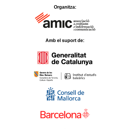
hacklink
satın
Organitza:
al
1xbet
Betnixe
Atlantisbahis
Betosfer
Betpir
Tokyobet
Hilarionbet
Casinodior
Amb el suport de:
Padişahbet
Bahismore
Casival
Verabet
Myhitbet
Blackxbet
Mislibet
Ladesbet
Belugabahis
Bahisal
Slottica
Lordcasino
Parmabet
Casinofast
Betsrolex
Festwin
Youcas
Huhubet
Slotbar
Betoffice
İbizabet
3xlwin
Betgar
Ligobet
Roketbet
Betrupi