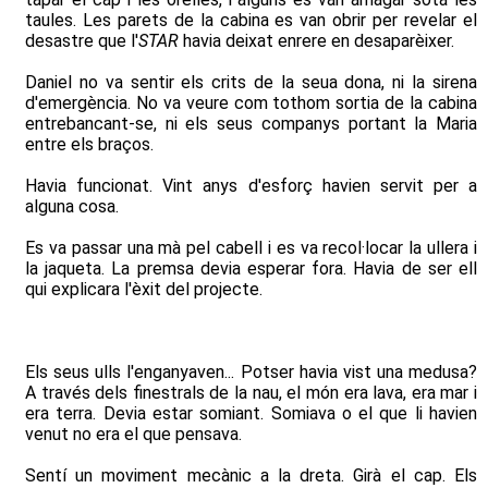
taules. Les parets de la cabina es van obrir per revelar el
desastre que l'
STAR
havia deixat enrere en desaparèixer.
Daniel no va sentir els crits de la seua dona, ni la sirena
d'emergència. No va veure com tothom sortia de la cabina
entrebancant-se, ni els seus companys portant la Maria
entre els braços.
Havia funcionat. Vint anys d'esforç havien servit per a
alguna cosa.
Es va passar una mà pel cabell i es va recol·locar la ullera i
la jaqueta. La premsa devia esperar fora. Havia de ser ell
qui explicara l'èxit del projecte.
Els seus ulls l'enganyaven... Potser havia vist una medusa?
A través dels finestrals de la nau, el món era lava, era mar i
era terra. Devia estar somiant. Somiava o el que li havien
venut no era el que pensava.
Sentí un moviment mecànic a la dreta. Girà el cap. Els