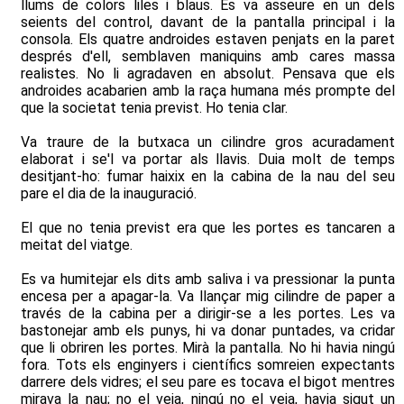
llums de colors liles i blaus. Es va asseure en un dels
seients del control, davant de la pantalla principal i la
consola. Els quatre androides estaven penjats en la paret
després d'ell, semblaven maniquins amb cares massa
realistes. No li agradaven en absolut. Pensava que els
androides acabarien amb la raça humana més prompte del
que la societat tenia previst. Ho tenia clar.
Va traure de la butxaca un cilindre gros acuradament
elaborat i se'l va portar als llavis. Duia molt de temps
desitjant-ho: fumar haixix en la cabina de la nau del seu
pare el dia de la inauguració.
El que no tenia previst era que les portes es tancaren a
meitat del viatge.
Es va humitejar els dits amb saliva i va pressionar la punta
encesa per a apagar-la. Va llançar mig cilindre de paper a
través de la cabina per a dirigir-se a les portes. Les va
bastonejar amb els punys, hi va donar puntades, va cridar
que li obriren les portes. Mirà la pantalla. No hi havia ningú
fora. Tots els enginyers i científics somreien expectants
darrere dels vidres; el seu pare es tocava el bigot mentres
mirava la nau; no el veia, ningú no el veia, havia sigut un