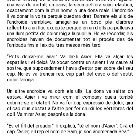
una vara de metall, en canvi, la seua pell era suau, elàstica,
exactament com la d’un home o una dona reals. L’androide
li va donar la volta perquè quedara dret. Darrere els ulls de
l’androide semblava amagar-se un bosc ple d’arbres
reflectits a un llac excepte perquè en un d’ells parpellejava
una llum petita de color roig a la pupil·la. Ho va recordar, els
androides havien de documentar tot el procés des de
l’arribada fins a l’eixida, tres mesos més tard.
“Pots deixar-me anar.” Va dir-li Asier. Ella va alçar les
espatlles i el deixà. Va xocar contra un seient i va caure al
sostre, que suposadament havia d’estar per sobre del seu
cap. No es va trencar res, cap part del casc o del vestit
color taronja.
Un altre androide va obrir els ulls. La dona va saltar on
estava Asier i va mirar com el company queia també
cobrint-se el clatell. No va fer cap expressió de dolor, girà
el cap d’un costat a l’altre per fer cruixir les vèrtebres del
coll. Va mirar Asier, després a la dona.
“És el fill del creador”, li explicà, “té el nom d’Asier”. Girà el
cap. “Asier, ell rep el nom de Sam, jo soc anomenada Bea.”