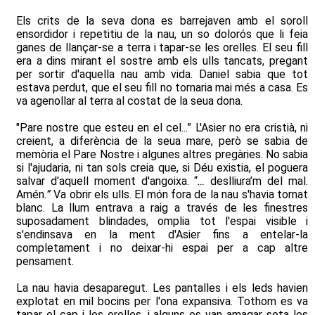
Els crits de la seva dona es barrejaven amb el soroll
ensordidor i repetitiu de la nau, un so dolorós que li feia
ganes de llançar-se a terra i tapar-se les orelles. El seu fill
era a dins mirant el sostre amb els ulls tancats, pregant
per sortir d'aquella nau amb vida. Daniel sabia que tot
estava perdut, que el seu fill no tornaria mai més a casa. Es
va agenollar al terra al costat de la seua dona.
"Pare nostre que esteu en el cel...” L'Asier no era cristià, ni
creient, a diferència de la seua mare, però se sabia de
memòria el Pare Nostre i algunes altres pregàries. No sabia
si l'ajudaria, ni tan sols creia que, si Déu existia, el poguera
salvar d'aquell moment d'angoixa. “
…
deslliura’m del mal.
Amén.
”
Va obrir els ulls. El món fora de la nau s'havia tornat
blanc. La llum entrava a raig a través de les finestres
suposadament blindades, omplia tot l'espai visible i
s'endinsava en la ment d'Asier fins a entelar-la
completament i no deixar-hi espai per a cap altre
pensament.
La nau havia desaparegut. Les pantalles i els leds havien
explotat en mil bocins per l'ona expansiva. Tothom es va
tapar el cap i les orelles, i alguns es van amagar sota les