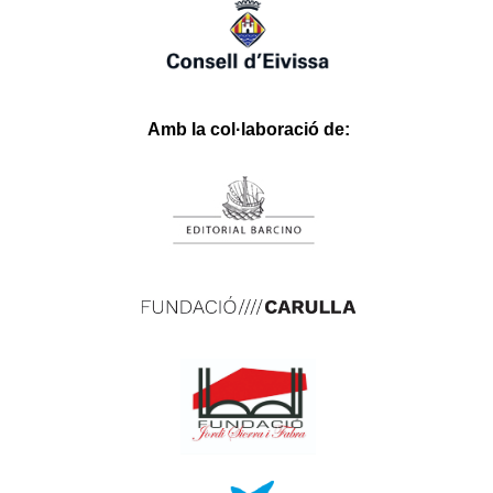
Hasbet
Betgit
Betloto
Olabahis
Babilonbet
Stonebahis
fixbet
dodobet
onwino.com
Amb la col·laboració de: