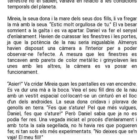
terrestre no el sabien, variava en relació a les condicions
temporals del planeta.
Mireia, la seua dona i la mare dels seus dos fills, li va fregar
la mà amb la seua. “Estic molt orgullosa de tu.” El va besar
somrient a la galta i es va apartar. Daniel va fer el senyal
d'enlairament. Havien de cuirassar les finestres i les portes,
ja que la potència de la nau seria inigualable. Almenys
havien disposat una càmera a l'interior per a poder
observar-ne l'efecte. A mesura que les finestres es
tancaven amb parets de color metàl·lic i grinyolaven les
unes amb les altres, la càmera es va posar en
funcionament.
“Asier!” Va cridar Mireia quan les pantalles es van encendre.
Es va dur una mà a la boca. Veia el seu fill dins de la nau
amb un vestit espacial col·locant-se un cinturó en el lloc
d'un dels androides. La seua dona cridava i plorava de
genolls en terra. “Fes que s'ature! Pel que més vulgues,
Daniel, fes que s'ature!” Però Daniel sabia que ja no es
podia fer res. Una vegada iniciat el procés d'enlairament i
amb tota la sala segellada, no hi havia res que pogueren
fer, ni tan sols els més experimentats. “No deixes que se'n
vaja! El meu fill!”