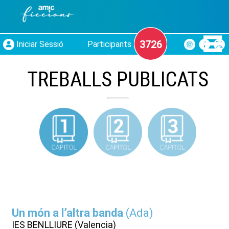
3726
Iniciar Sessió
Participants
TREBALLS PUBLICATS
Un món a l’altra banda
(
Ada
)
IES BENLLIURE (Valencia)