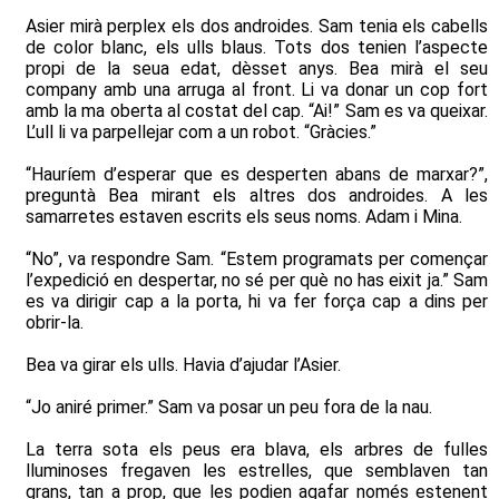
Asier mirà perplex els dos androides. Sam tenia els cabells
de color blanc, els ulls blaus. Tots dos tenien l’aspecte
propi de la seua edat, dèsset anys. Bea mirà el seu
company amb una arruga al front. Li va donar un cop fort
amb la ma oberta al costat del cap. “Ai!” Sam es va queixar.
L’ull li va parpellejar com a un robot. “Gràcies.”
“Hauríem d’esperar que es desperten abans de marxar?”,
preguntà Bea mirant els altres dos androides. A les
samarretes estaven escrits els seus noms. Adam i Mina.
“No”, va respondre Sam. “Estem programats per començar
l’expedició en despertar, no sé per què no has eixit ja.” Sam
es va dirigir cap a la porta, hi va fer força cap a dins per
obrir-la.
Bea va girar els ulls. Havia d’ajudar l’Asier.
“Jo aniré primer.” Sam va posar un peu fora de la nau.
La terra sota els peus era blava, els arbres de fulles
lluminoses fregaven les estrelles, que semblaven tan
grans, tan a prop, que les podien agafar només estenent