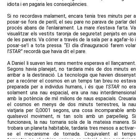
idiota i en pagaria les conseqüències.
Si no recordava malament, encara tenia tres minuts per a
posar-se fora de perill, el seu pare no parava de parlar del
procés abans de l'enlairament. La mare n’estava farta. Va
visualitzar els vestits taronja de seguretat penjats en una
de les parets. Va córrer a través de la sala per a agafar-lo i
posar-se'l a tota pressa. “El día d’inauguració farem volar
l’
STAR
” recordà que havia dit el pare.
A Daniel li suaven les mans mentre esperava el llançament.
Segons havia planejat, no tardaria més de dos minuts en
arribar a la destinació. La tecnologia que havien dissenyat
per a recórrer el cosmos en un temps tan breu no estava
preparada per a individus humans, i és que l’
STAR
no era
solament una nau espacial, era una nau interdimensional
amb la potència de mil milions de naus espacials. Creuaria
el cosmos en menys de dos minuts terrestres, la nau
viatjaria per 0,0001 segons, una cosa incomparable amb
qualsevol moviment, ni tan sols amb un parpelleig. Si
funcionava, la nau tornaria sola de la mateixa manera. Si
trobara un planeta habitable, tardaria tres mesos a activar-
se el mecanisme de tornada. L'equivalent al temps