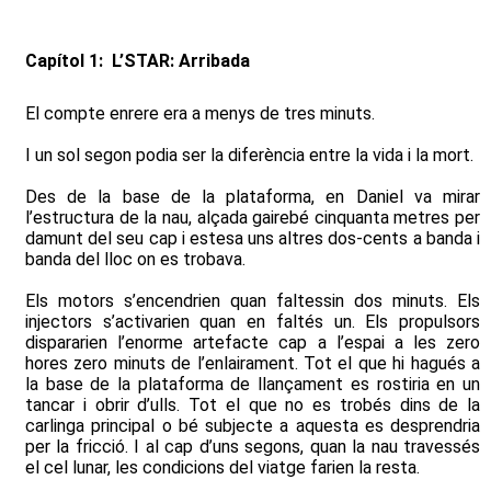
Capítol 1: L’STAR: Arribada
El compte enrere era a menys de tres minuts.
I un sol segon podia ser la diferència entre la vida i la mort.
Des de la base de la plataforma, en Daniel va mirar
l’estructura de la nau, alçada gairebé cinquanta metres per
damunt del seu cap i estesa uns altres dos-cents a banda i
banda del lloc on es trobava.
Els motors s’encendrien quan faltessin dos minuts. Els
injectors s’activarien quan en faltés un. Els propulsors
dispararien l’enorme artefacte cap a l’espai a les zero
hores zero minuts de l’enlairament. Tot el que hi hagués a
la base de la plataforma de llançament es rostiria en un
tancar i obrir d’ulls. Tot el que no es trobés dins de la
carlinga principal o bé subjecte a aquesta es desprendria
per la fricció. I al cap d’uns segons, quan la nau travessés
el cel lunar, les condicions del viatge farien la resta.