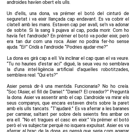
androides havíen obert els ulls.
Un d’ells, una dona, va prémer el botó del cinturó de
seguretat i va eixir llançada cap endavant. Es va cobrir el
clatell amb les mans. Estaven cap per avall, se'n va adonar
de sobte. Si la sang li pujava al cap, podia morir. Com ho
havía fet l’androide? En prémer el botó va poder eixir, però
era tan dur com una roca. Asier no podria fer-ho sense
ajuda. “Ei!” Cridà a l’androide “Podries ajudar-me?”
La dona es girà cap a ell. Va inclinar el cap quan el va veure.
“Tu no hauries d’estar ací” digué, la seua veu no semblava
la d’una intel·ligència artificial d’aquelles robotitzades,
semblava real. “Qui ets?”
Asier pensà dir-li una mentida. Funcionaria? No ho creía.
“Soc l’Asier, el fill de Daniel.” “Daniel? El creador?” Preguntà
la dona. Asier va assentir amb el cap. L’androide va mirar els
seus companys, que encara estaven drets sobre la paret
amb els ulls tancats. “T’ajudaré.” Es va aferrar a les baranes
per caminar, saltant per sobre dels seients fins arribar on
era ell. “No et tragues el casc en eixir.” Va prémer el botó
però el va subjectar perquè no isquera expulsat. Asier es va
aferrar al braç de la dona, es pensà que seria com agarrar