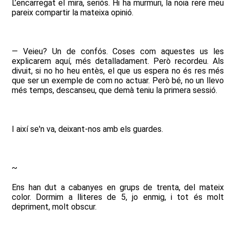
L’encarregat el mira, seriós. Hi ha murmuri, la noia rere meu
pareix compartir la mateixa opinió.
— Veieu? Un de confós. Coses com aquestes us les
explicarem aquí, més detalladament. Però recordeu. Als
divuit, si no ho heu entès, el que us espera no és res més
que ser un exemple de com no actuar. Però bé, no un llevo
més temps, descanseu, que demà teniu la primera sessió.
I així se'n va, deixant-nos amb els guardes.
~
Ens han dut a cabanyes en grups de trenta, del mateix
color. Dormim a lliteres de 5, jo enmig, i tot és molt
depriment, molt obscur.