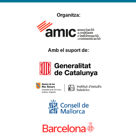
hacklink
satın
Organitza:
al
1xbet
Betnixe
Atlantisbahis
Betosfer
Betpir
Tokyobet
Hilarionbet
Casinodior
Amb el suport de:
Padişahbet
Bahismore
Casival
Verabet
Myhitbet
Blackxbet
Mislibet
Ladesbet
Belugabahis
Bahisal
Slottica
Lordcasino
Parmabet
Casinofast
Betsrolex
Festwin
Youcas
Huhubet
Slotbar
Betoffice
İbizabet
3xlwin
Betgar
Ligobet