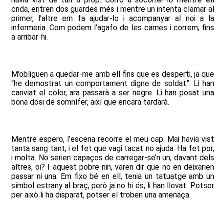
crida, entren dos guardes més i mentre un intenta clamar al
primer, l’altre em fa ajudar-lo i acompanyar al noi a la
infermeria. Com podem l’agafo de les cames i correm, fins
a arribar-hi.
M’obliguen a quedar-me amb ell fins que es desperti, ja que
“he demostrat un comportament digne de soldat”. Li han
canviat el color, ara passarà a ser negre. Li han posat una
bona dosi de somnífer, així que encara tardarà.
Mentre espero, l’escena recorre el meu cap. Mai havia vist
tanta sang tant, i el fet que vagi tacat no ajuda. Ha fet por,
i molta. No serien capaços de carregar-se’n un, davant dels
altres, oi? I aquest pobre nin, varen dir que no en deixarien
passar ni una. Em fixo bé en ell, tenia un tatuatge amb un
símbol estrany al braç, però ja no hi és, li han llevat. Potser
per això li ha disparat, potser el troben una amenaça.