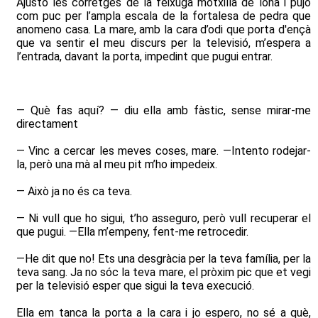
Ajusto les corretges de la feixuga motxilla de lona i pujo
com puc per l’ampla escala de la fortalesa de pedra que
anomeno casa. La mare, amb la cara d’odi que porta d'ençà
que va sentir el meu discurs per la televisió, m’espera a
l’entrada, davant la porta, impedint que pugui entrar.
— Què fas aquí? — diu ella amb fàstic, sense mirar-me
directament
— Vinc a cercar les meves coses, mare. —Intento rodejar-
la, però una mà al meu pit m’ho impedeix.
— Això ja no és ca teva.
— Ni vull que ho sigui, t’ho asseguro, però vull recuperar el
que pugui. —Ella m’empeny, fent-me retrocedir.
—He dit que no! Ets una desgràcia per la teva família, per la
teva sang. Ja no sóc la teva mare, el pròxim pic que et vegi
per la televisió esper que sigui la teva execució.
Ella em tanca la porta a la cara i jo espero, no sé a què,