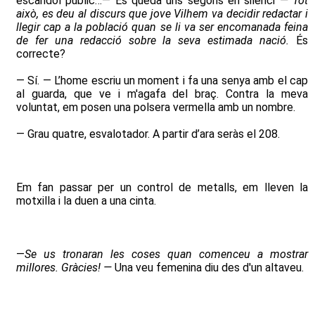
escàndol públic…— Es queda uns segons en silenci
— Tot
això, es deu al discurs que jove Vilhem va decidir redactar i
llegir cap a la població quan se li va ser encomanada feina
de fer una redacció sobre la seva estimada nació.
És
correcte?
— Sí. — L’home escriu un moment i fa una senya amb el cap
al guarda, que ve i m'agafa del braç. Contra la meva
voluntat, em posen una polsera vermella amb un nombre.
— Grau quatre, esvalotador. A partir d’ara seràs el 208.
Em fan passar per un control de metalls, em lleven la
motxilla i la duen a una cinta.
—
Se us tronaran les coses quan comenceu a mostrar
millores. Gràcies! —
Una veu femenina diu des d'un altaveu.