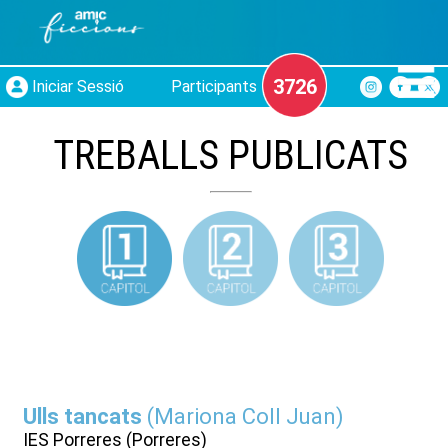
3726
Iniciar Sessió
Participants
TREBALLS PUBLICATS
Ulls tancats
(
Mariona Coll Juan
)
IES Porreres (Porreres)