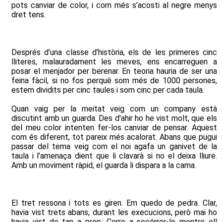
pots canviar de color, i com més s’acosti al negre menys
dret tens.
Després d’una classe d’història, els de les primeres cinc
lliteres, malauradament les meves, ens encarreguen a
posar el menjador per berenar. En teoria hauria de ser una
feina fàcil, si no fos perquè som més de 1000 persones,
estem dividits per cinc taules i som cinc per cada taula.
Quan vaig per la meitat veig com un company està
discutint amb un guarda. Des d'ahir ho he vist molt, que els
del meu color intenten fer-los canviar de pensar. Aquest
com és diferent, tot pareix més acalorat. Abans que pugui
passar del tema veig com el noi agafa un ganivet de la
taula i l’amenaça dient que li clavarà si no el deixa lliure.
Amb un moviment ràpid, el guarda li dispara a la cama.
El tret ressona i tots es giren. Em quedo de pedra. Clar,
havia vist trets abans, durant les execucions, però mai ho
havia vist de tan a prop. Corro a socórrer-lo mentre ell