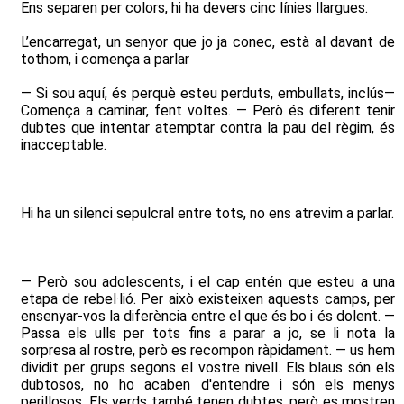
Ens separen per colors, hi ha devers cinc línies llargues.
L’encarregat, un senyor que jo ja conec, està al davant de
tothom, i comença a parlar
— Si sou aquí, és perquè esteu perduts, embullats, inclús—
Comença a caminar, fent voltes. — Però és diferent tenir
dubtes que intentar atemptar contra la pau del règim, és
inacceptable.
Hi ha un silenci sepulcral entre tots, no ens atrevim a parlar.
— Però sou adolescents, i el cap entén que esteu a una
etapa de rebel·lió. Per això existeixen aquests camps, per
ensenyar-vos la diferència entre el que és bo i és dolent. —
Passa els ulls per tots fins a parar a jo, se li nota la
sorpresa al rostre, però es recompon ràpidament. — us hem
dividit per grups segons el vostre nivell. Els blaus són els
dubtosos, no ho acaben d'entendre i són els menys
perillosos. Els verds també tenen dubtes, però es mostren