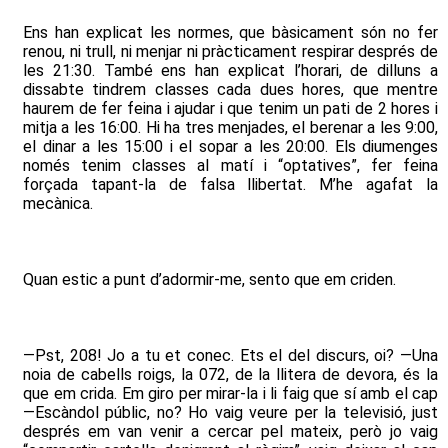
Ens han explicat les normes, que bàsicament són no fer
renou, ni trull, ni menjar ni pràcticament respirar després de
les 21:30. També ens han explicat l’horari, de dilluns a
dissabte tindrem classes cada dues hores, que mentre
haurem de fer feina i ajudar i que tenim un pati de 2 hores i
mitja a les 16:00. Hi ha tres menjades, el berenar a les 9:00,
el dinar a les 15:00 i el sopar a les 20:00. Els diumenges
només tenim classes al matí i “optatives”, fer feina
forçada tapant-la de falsa llibertat. M’he agafat la
mecànica.
Quan estic a punt d’adormir-me, sento que em criden.
—Pst, 208! Jo a tu et conec. Ets el del discurs, oi? —Una
noia de cabells roigs, la 072, de la llitera de devora, és la
que em crida. Em giro per mirar-la i li faig que sí amb el cap
—Escàndol públic, no? Ho vaig veure per la televisió, just
després em van venir a cercar pel mateix, però jo vaig