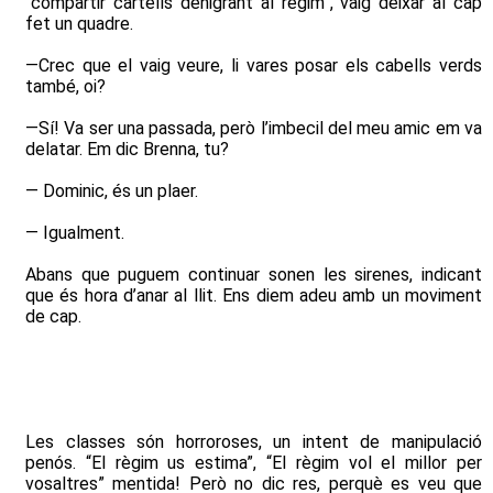
“compartir cartells denigrant al règim”, vaig deixar al cap
fet un quadre.
—Crec que el vaig veure, li vares posar els cabells verds
també, oi?
—Sí! Va ser una passada, però l’imbecil del meu amic em va
delatar. Em dic Brenna, tu?
— Dominic, és un plaer.
— Igualment.
Abans que puguem continuar sonen les sirenes, indicant
que és hora d’anar al llit. Ens diem adeu amb un moviment
de cap.
Les classes són horroroses, un intent de manipulació
penós. “El règim us estima”, “El règim vol el millor per
vosaltres” mentida! Però no dic res, perquè es veu que