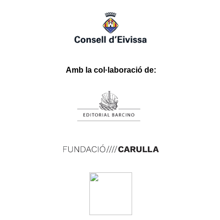
Roketbet
Betrupi
Hasbet
Betgit
Betloto
Olabahis
Babilonbet
Stonebahis
fixbet
dodobet
onwino.com
Amb la col·laboració de: