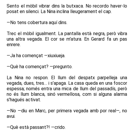
Sento el mòbil vibrar dins la butxaca. No recordo haver-lo
posat en silenci. La Nina inclina lleugerament el cap.
—No tens cobertura aquí dins.
Trec el mòbil igualment. La pantalla està negra, però vibra
una altra vegada. El cor se m’atura. En Gerard fa un pas
enrere.
—Ja ha començat —xiuxiueja.
—Què ha començat? —pregunto.
La Nina no respon. El llum del despatx parpelleja una
vegada, dues, tres… i s’apaga. La casa queda en una foscor
espessa; només entra una mica de llum del passadís, però
no és llum blanca, sinó vermellosa, com si alguna alarma
s’hagués activat.
—No —diu en Marc, per primera vegada amb por real—, no
avui.
—Què està passant?! —crido.