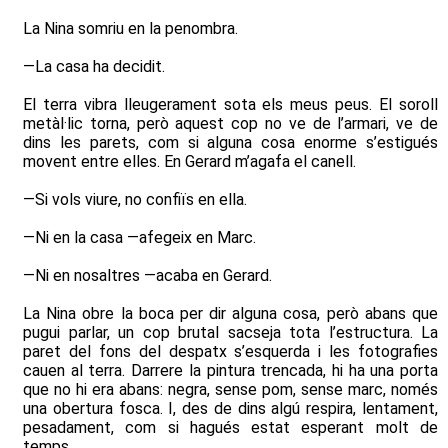
La Nina somriu en la penombra.
—La casa ha decidit.
El terra vibra lleugerament sota els meus peus. El soroll
metàl·lic torna, però aquest cop no ve de l’armari, ve de
dins les parets, com si alguna cosa enorme s’estigués
movent entre elles. En Gerard m’agafa el canell.
—Si vols viure, no confiïs en ella.
—Ni en la casa —afegeix en Marc.
—Ni en nosaltres —acaba en Gerard.
La Nina obre la boca per dir alguna cosa, però abans que
pugui parlar, un cop brutal sacseja tota l’estructura. La
paret del fons del despatx s’esquerda i les fotografies
cauen al terra. Darrere la pintura trencada, hi ha una porta
que no hi era abans: negra, sense pom, sense marc, només
una obertura fosca. I, des de dins algú respira, lentament,
pesadament, com si hagués estat esperant molt de
temps.