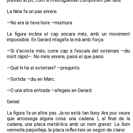
pressió al pit, com si m’estiguessin comprimint per dins.
La Nina fa un pas enrere.
—No era la teva hora —murmura.
La figura inclina el cap encara més, amb un moviment
impossible. En Gerard m’agafa la mà amb força.
—Si s’acosta més, corre cap a l’escala del soterrani —diu
molt ràpid—. No miris enrere, passi el que passi.
—Què hi ha al soterrani? —pregunto.
—Sortida —diu en Marc.
—O una altra entrada —afegeix en Gerard.
Genial.
La figura fa un altre pas. Ja no està tan lluny. Ara puc veure
que arrossega alguna cosa: una cadena. I, al final de la
cadena, una placa metàl·lica amb un nom gravat. La llum
vermella parpelleja; la placa reflecteix un segon de claror.