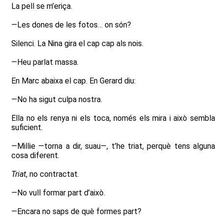
La pell se m’eriça.
—Les dones de les fotos… on són?
Silenci. La Nina gira el cap cap als nois.
—Heu parlat massa.
En Marc abaixa el cap. En Gerard diu:
—No ha sigut culpa nostra.
Ella no els renya ni els toca, només els mira i això sembla
suficient.
—Millie —torna a dir, suau—, t’he triat, perquè tens alguna
cosa diferent.
Triat
, no contractat.
—No vull formar part d’això.
—Encara no saps de què formes part?