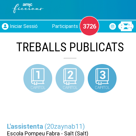
3726
Iniciar Sessió
Participants
TREBALLS PUBLICATS
L'assistenta
(
20zaynab11
)
Escola Pompeu Fabra - Salt (Salt)