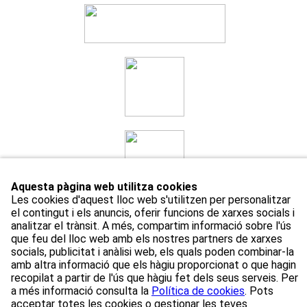
Aquesta pàgina web utilitza cookies
Les cookies d'aquest lloc web s'utilitzen per personalitzar
el contingut i els anuncis, oferir funcions de xarxes socials i
analitzar el trànsit. A més, compartim informació sobre l'ús
que feu del lloc web amb els nostres partners de xarxes
Avís Legal
Política de privacitat
Política de cookies
socials, publicitat i anàlisi web, els quals poden combinar-la
Gestiona les teves preferències de cookies
amb altra informació que els hàgiu proporcionat o que hagin
recopilat a partir de l'ús que hàgiu fet dels seus serveis. Per
a més informació consulta la
Política de cookies
. Pots
[Web creada per
Duma Interactiva
]
acceptar totes les cookies o gestionar les teves
[Disseny
Platanosnaranjas.com
]