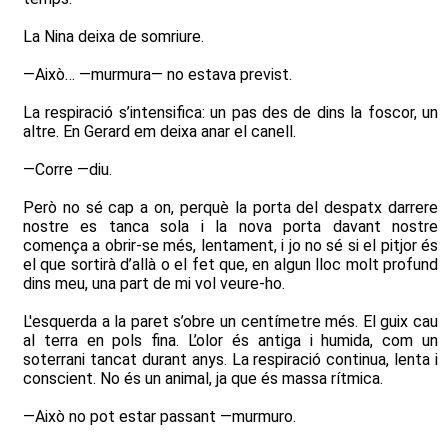
La Nina deixa de somriure.
—Això… —murmura— no estava previst.
La respiració s’intensifica: un pas des de dins la foscor, un
altre. En Gerard em deixa anar el canell.
—Corre —diu.
Però no sé cap a on, perquè la porta del despatx darrere
nostre es tanca sola i la nova porta davant nostre
comença a obrir-se més, lentament, i jo no sé si el pitjor és
el que sortirà d’allà o el fet que, en algun lloc molt profund
dins meu, una part de mi vol veure-ho.
L'esquerda a la paret s’obre un centímetre més. El guix cau
al terra en pols fina. L’olor és antiga i humida, com un
soterrani tancat durant anys. La respiració continua, lenta i
conscient. No és un animal, ja que és massa rítmica.
—Això no pot estar passant —murmuro.