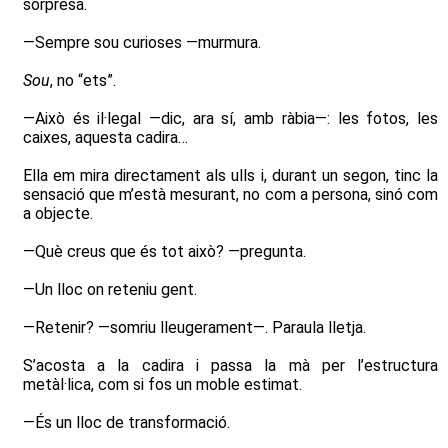
sorpresa.
—Sempre sou curioses —murmura.
Sou
, no “ets”.
—Això és il·legal —dic, ara sí, amb ràbia—: les fotos, les
caixes, aquesta cadira…
Ella em mira directament als ulls i, durant un segon, tinc la
sensació que m’està mesurant, no com a persona, sinó com
a objecte.
—Què creus que és tot això? —pregunta.
—Un lloc on reteniu gent.
—Retenir? —somriu lleugerament—. Paraula lletja.
S’acosta a la cadira i passa la mà per l’estructura
metàl·lica, com si fos un moble estimat.
—És un lloc de transformació.