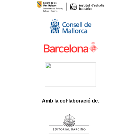
Bahisal
Slottica
Lordcasino
Parmabet
Casinofast
Betsrolex
Festwin
Youcas
Huhubet
Slotbar
Betoffice
İbizabet
3xlwin
Betgar
Ligobet
Roketbet
Betrupi
Hasbet
Betgit
Betloto
Olabahis
Babilonbet
Stonebahis
fixbet
dodobet
onwino.com
Amb la col·laboració de: