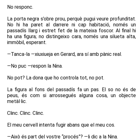
No responc.
La porta negra s’obre prou, perquè pugui veure profunditat.
No hi ha paret al darrere ni cap habitació, només un
passadís llarg i estret fet de la mateixa foscor. Al final hi
ha una figura; no distingeixo cara, només una silueta alta,
immòbil, esperant.
—Tanca-la —xiuxiueja en Gerard, ara sí amb pànic real.
—No puc —respon la Nina.
No pot? La dona que ho controla tot, no pot.
La figura al fons del passadís fa un pas. El so no és de
peus, és com si arrossegués alguna cosa, un objecte
metàl·lic.
Clinc. Clinc. Clinc.
El meu cervell intenta fugir abans que el meu cos.
—Això és part del vostre “procés”? —li dic a la Nina.