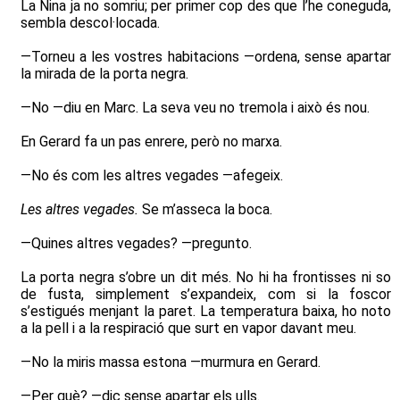
La Nina ja no somriu; per primer cop des que l’he coneguda,
sembla descol·locada.
—Torneu a les vostres habitacions —ordena, sense apartar
la mirada de la porta negra.
—No —diu en Marc. La seva veu no tremola i això és nou.
En Gerard fa un pas enrere, però no marxa.
—No és com les altres vegades —afegeix.
Les altres vegades.
Se m’asseca la boca.
—Quines altres vegades? —pregunto.
La porta negra s’obre un dit més. No hi ha frontisses ni so
de fusta, simplement s’expandeix, com si la foscor
s’estigués menjant la paret. La temperatura baixa, ho noto
a la pell i a la respiració que surt en vapor davant meu.
—No la miris massa estona —murmura en Gerard.
—Per què? —dic sense apartar els ulls.