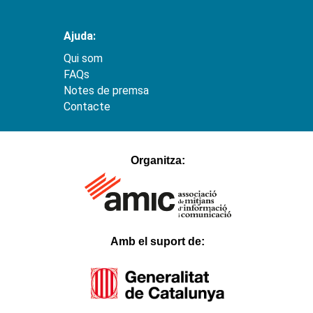
Ajuda:
Qui som
FAQs
Notes de premsa
Contacte
hacklink
satın
Organitza:
al
1xbet
Betnixe
Atlantisbahis
Betosfer
Betpir
Tokyobet
Hilarionbet
Casinodior
Amb el suport de:
Padişahbet
Bahismore
Casival
Verabet
Myhitbet
Blackxbet
Mislibet
Ladesbet
Belugabahis