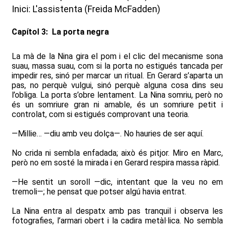
Inici: L'assistenta (Freida McFadden)
Capítol 3: La porta negra
La mà de la Nina gira el pom i el clic del mecanisme sona
suau, massa suau, com si la porta no estigués tancada per
impedir res, sinó per marcar un ritual. En Gerard s’aparta un
pas, no perquè vulgui, sinó perquè alguna cosa dins seu
l’obliga. La porta s’obre lentament. La Nina somriu, però no
és un somriure gran ni amable, és un somriure petit i
controlat, com si estigués comprovant una teoria.
—Millie… —diu amb veu dolça—. No hauries de ser aquí.
No crida ni sembla enfadada; això és pitjor. Miro en Marc,
però no em sosté la mirada i en Gerard respira massa ràpid.
—He sentit un soroll —dic, intentant que la veu no em
tremoli—; he pensat que potser algú havia entrat.
La Nina entra al despatx amb pas tranquil i observa les
fotografies, l’armari obert i la cadira metàl·lica. No sembla