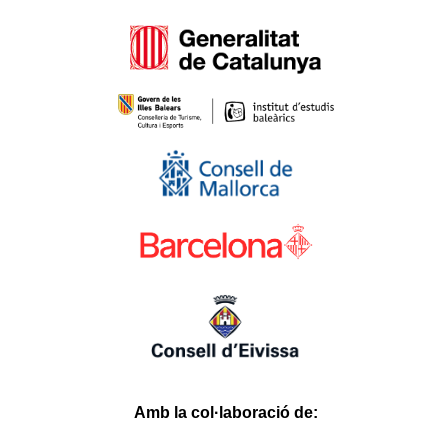
Bahismore
Casival
Verabet
Myhitbet
Blackxbet
Mislibet
Ladesbet
Belugabahis
Bahisal
Slottica
Lordcasino
Parmabet
Casinofast
Betsrolex
Festwin
Youcas
Huhubet
Slotbar
Betoffice
İbizabet
3xlwin
Betgar
Ligobet
Roketbet
Betrupi
Hasbet
Betgit
Betloto
Olabahis
Babilonbet
Stonebahis
fixbet
dodobet
onwino.com
Amb la col·laboració de: