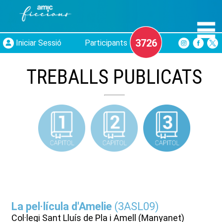
3726
Iniciar Sessió
Participants
TREBALLS PUBLICATS
La pel·lícula d'Amelie
(
3ASL09
)
Col·legi Sant Lluís de Pla i Amell (Manyanet)