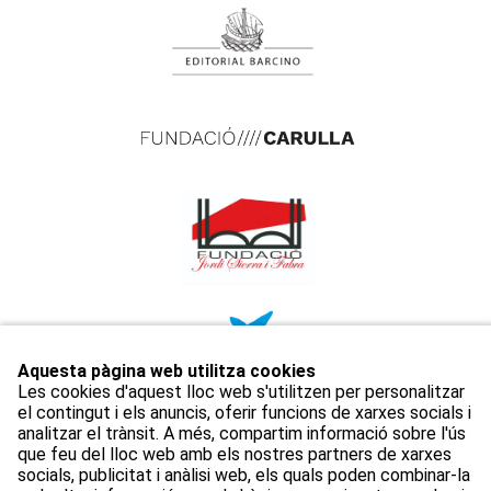
Aquesta pàgina web utilitza cookies
Les cookies d'aquest lloc web s'utilitzen per personalitzar
el contingut i els anuncis, oferir funcions de xarxes socials i
analitzar el trànsit. A més, compartim informació sobre l'ús
que feu del lloc web amb els nostres partners de xarxes
socials, publicitat i anàlisi web, els quals poden combinar-la
Avís Legal
Política de privacitat
Política de cookies