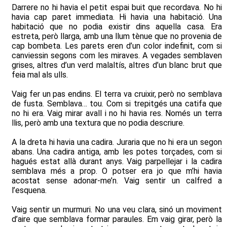
Darrere no hi havia el petit espai buit que recordava. No hi
havia cap paret immediata. Hi havia una habitació. Una
habitació que no podia existir dins aquella casa. Era
estreta, però llarga, amb una llum tènue que no provenia de
cap bombeta. Les parets eren d’un color indefinit, com si
canviessin segons com les miraves. A vegades semblaven
grises, altres d’un verd malaltís, altres d’un blanc brut que
feia mal als ulls.
Vaig fer un pas endins. El terra va cruixir, però no semblava
de fusta. Semblava… tou. Com si trepitgés una catifa que
no hi era. Vaig mirar avall i no hi havia res. Només un terra
llis, però amb una textura que no podia descriure.
A la dreta hi havia una cadira. Juraria que no hi era un segon
abans. Una cadira antiga, amb les potes torçades, com si
hagués estat allà durant anys. Vaig parpellejar i la cadira
semblava més a prop. O potser era jo que m’hi havia
acostat sense adonar-me’n. Vaig sentir un calfred a
l’esquena.
Vaig sentir un murmuri. No una veu clara, sinó un moviment
d’aire que semblava formar paraules. Em vaig girar, però la