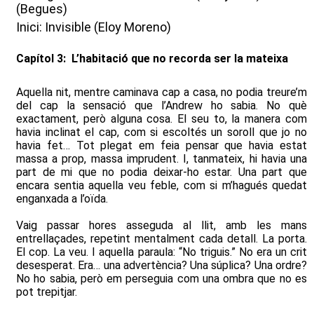
(Begues)
Inici: Invisible (Eloy Moreno)
Capítol 3: L’habitació que no recorda ser la mateixa
Aquella nit, mentre caminava cap a casa, no podia treure’m
del cap la sensació que l’Andrew ho sabia. No què
exactament, però alguna cosa. El seu to, la manera com
havia inclinat el cap, com si escoltés un soroll que jo no
havia fet… Tot plegat em feia pensar que havia estat
massa a prop, massa imprudent. I, tanmateix, hi havia una
part de mi que no podia deixar-ho estar. Una part que
encara sentia aquella veu feble, com si m’hagués quedat
enganxada a l’oïda.
Vaig passar hores asseguda al llit, amb les mans
entrellaçades, repetint mentalment cada detall. La porta.
El cop. La veu. I aquella paraula: “No triguis.” No era un crit
desesperat. Era… una advertència? Una súplica? Una ordre?
No ho sabia, però em perseguia com una ombra que no es
pot trepitjar.