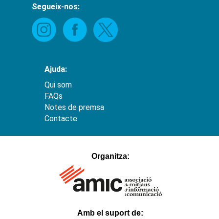
Segueix-nos:
Ajuda:
Qui som
FAQs
Notes de premsa
Contacte
hacklink
satın
Organitza:
al
1xbet
Betnixe
Atlantisbahis
Betosfer
Betpir
Tokyobet
Hilarionbet
Casinodior
Amb el suport de:
Padişahbet