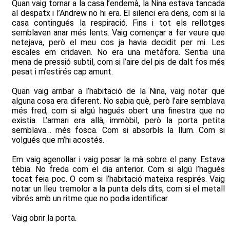
Quan vaig tornar a la casa l’endemà, la Nina estava tancada
al despatx i l’Andrew no hi era. El silenci era dens, com si la
casa contingués la respiració. Fins i tot els rellotges
semblaven anar més lents. Vaig començar a fer veure que
netejava, però el meu cos ja havia decidit per mi. Les
escales em cridaven. No era una metàfora. Sentia una
mena de pressió subtil, com si l’aire del pis de dalt fos més
pesat i m’estirés cap amunt.
Quan vaig arribar a l’habitació de la Nina, vaig notar que
alguna cosa era diferent. No sabia què, però l’aire semblava
més fred, com si algú hagués obert una finestra que no
existia. L’armari era allà, immòbil, però la porta petita
semblava… més fosca. Com si absorbís la llum. Com si
volgués que m’hi acostés.
Em vaig agenollar i vaig posar la mà sobre el pany. Estava
tèbia. No freda com el dia anterior. Com si algú l’hagués
tocat feia poc. O com si l’habitació mateixa respirés. Vaig
notar un lleu tremolor a la punta dels dits, com si el metall
vibrés amb un ritme que no podia identificar.
Vaig obrir la porta.