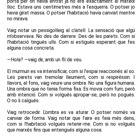
porta per on havia entrat ja no era exactament al mateix
lloc. Estava uns centímetres més a l’esquerra. O potser jo
havia girat massa. O potser l’habitació havia canviat mentre
no mirava.
Vaig notar un pessigolleig al clatell. La sensació que algú
m’observava. No des de darrere. Des de les parets. Com si
l’habitació tingués ulls. Com si estigués esperant que fes
alguna cosa concreta.
—Hola? —vaig dir, amb un fil de veu.
El murmuri es va intensificar, com si l’espai reaccionés al so.
Les parets van tremolar lleument, com si respiréssin. I
llavors, al fons, vaig veure una ombra. No una figura humana.
Una ombra que no tenia forma fixa. Es movia com fum, però
amb intenció. Com si volgués apropar-se, però no pogués.
O no li calgués.
Vaig retrocedir. L’ombra es va aturar. O potser només va
canviar de forma. Vaig notar que l’aire es feia més dens,
com si l’habitació volgués retenir-me. Com si no volgués
que marxés fins que entengués alguna cosa.