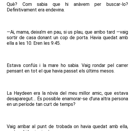
Què? Com sabia que hi anàvem per buscar-lo?
Definitivament era endevina.
—Ai, mama, deixa’m en pau, si us plau, que arribo tard —vaig
sortir de casa donant un cop de porta. Havia quedat amb
ella a les 10. Eren les 9:45.
Estava confús i la mare ho sabia. Vaig rondar pel carrer
pensant en tot el que havia passat els últims mesos.
La Haydeen era la nòvia del meu millor amic, que estava
desaparegut… És possible enamorar-se d’una altra persona
en un període tan curt de temps?
Vaig arribar al punt de trobada on havia quedat amb ella,