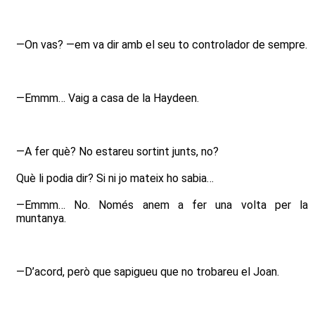
—On vas? —em va dir amb el seu to controlador de sempre.
—Emmm… Vaig a casa de la Haydeen.
—A fer què? No estareu sortint junts, no?
Què li podia dir? Si ni jo mateix ho sabia…
—Emmm… No. Només anem a fer una volta per la
muntanya.
—D’acord, però que sapigueu que no trobareu el Joan.