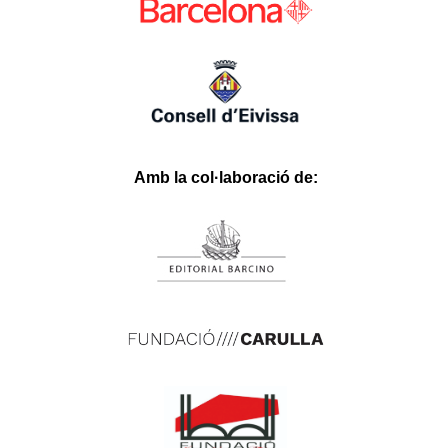
3xlwin
Betgar
Ligobet
Roketbet
Betrupi
Hasbet
Betgit
Betloto
Olabahis
Babilonbet
Stonebahis
fixbet
dodobet
onwino.com
Amb la col·laboració de: