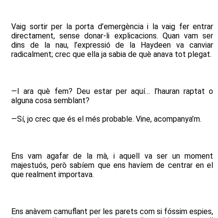
Vaig sortir per la porta d’emergència i la vaig fer entrar
directament, sense donar-li explicacions. Quan vam ser
dins de la nau, l’expressió de la Haydeen va canviar
radicalment; crec que ella ja sabia de què anava tot plegat.
—I ara què fem? Deu estar per aquí… l’hauran raptat o
alguna cosa semblant?
—Sí, jo crec que és el més probable. Vine, acompanya’m.
Ens vam agafar de la mà, i aquell va ser un moment
majestuós, però sabíem que ens havíem de centrar en el
que realment importava.
Ens anàvem camuflant per les parets com si fóssim espies,