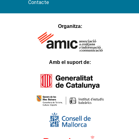
Contacte
hacklink
satın
Organitza:
al
1xbet
Betnixe
Atlantisbahis
Betosfer
Betpir
Tokyobet
Hilarionbet
Casinodior
Amb el suport de:
Padişahbet
Bahismore
Casival
Verabet
Myhitbet
Blackxbet
Mislibet
Ladesbet
Belugabahis
Bahisal
Slottica
Lordcasino
Parmabet
Casinofast
Betsrolex
Festwin
Youcas
Huhubet
Slotbar
Betoffice
İbizabet