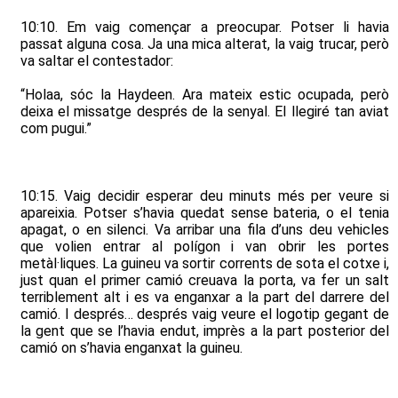
10:10. Em vaig començar a preocupar. Potser li havia
passat alguna cosa. Ja una mica alterat, la vaig trucar, però
va saltar el contestador:
“Holaa, sóc la Haydeen. Ara mateix estic ocupada, però
deixa el missatge després de la senyal. El llegiré tan aviat
com pugui.”
10:15. Vaig decidir esperar deu minuts més per veure si
apareixia. Potser s’havia quedat sense bateria, o el tenia
apagat, o en silenci. Va arribar una fila d’uns deu vehicles
que volien entrar al polígon i van obrir les portes
metàl·liques. La guineu va sortir corrents de sota el cotxe i,
just quan el primer camió creuava la porta, va fer un salt
terriblement alt i es va enganxar a la part del darrere del
camió. I després… després vaig veure el logotip gegant de
la gent que se l’havia endut, imprès a la part posterior del
camió on s’havia enganxat la guineu.