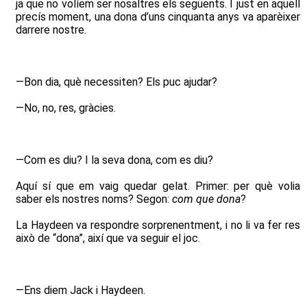
ja que no volíem ser nosaltres els següents. I just en aquell
precís moment, una dona d’uns cinquanta anys va aparèixer
darrere nostre.
—Bon dia, què necessiten? Els puc ajudar?
—No, no, res, gràcies.
—Com es diu? I la seva dona, com es diu?
Aquí sí que em vaig quedar gelat. Primer: per què volia
saber els nostres noms? Segon:
com que dona
?
La Haydeen va respondre sorprenentment, i no li va fer res
això de “dona”, així que va seguir el joc.
—Ens diem Jack i Haydeen.