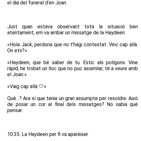
el dia del funeral d’en Joan.
Just quan estava observant tota la situació ben
atentament, em va arribar un missatge de la Haydeen:
«Hola Jack, perdona que no t’hagi contestat. Vinc cap allà.
On ets?»
«Haydeen, que bé saber de tu. Estic als polígons. Vine
ràpid, he trobat un lloc que no puc assimilar; té a veure amb
el Joan.»
«Vaig cap allà 🤍»
Què…? Ara sí que tenia un gran assumpte per resoldre. Això
de posar un cor al final dels missatges? No sabia què
pensar.
10:35. La Haydeen per fi va aparèixer.