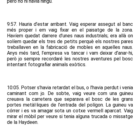
però no hi havia ningú.
9:57. Hauria d’estar arribant. Vaig esperar assegut al banc
més proper i em vaig fixar en el paisatge de la zona.
Havíem quedat darrere d’unes naus industrials; era allà on
solíem quedar els tres de petits perquè els nostres pares
treballaven en la fabricació de mobles en aquelles naus.
Anys més tard, l’empresa va tancar i vam deixar d’anar-hi,
però jo sempre recordaré les nostres aventures pel bosc
intentant fotografiar animals exòtics.
10:05. Potser s’havia retardat el bus, o l’havia perdut i venia
caminant com jo. De sobte, vaig veure com una guineu
creuava la carretera que separava el bosc de les grans
portes metàl·liques de l’entrada del polígon. La guineu va
córrer i es va amagar sota un cotxe vermell aparcat. Vaig
mirar el mòbil per veure si tenia alguna trucada o missatge
de la Haydeen.