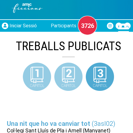
3726
Iniciar Sessió
Participants
TREBALLS PUBLICATS
Una nit que ho va canviar tot
(
3asl02
)
Col·legi Sant Lluís de Pla i Amell (Manyanet)