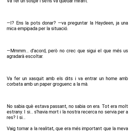
Va fer un sospir i se’ns va quedar mirant.
—I? Ens la pots donar? —va preguntar la Haydeen, ja una
mica empipada per la situació.
—Mmmm… d’acord, però no crec que sigui el que més us
agradarà escoltar.
Va fer un xasquit amb els dits i va entrar un home amb
corbata amb un paper groguenc a la mà.
No sabia què estava passant, no sabia on era. Tot era molt
estrany. I si… s’havia mort i la nostra recerca no servia per a
res? I si…
Vaig tornar a la realitat, que era més important que la meva