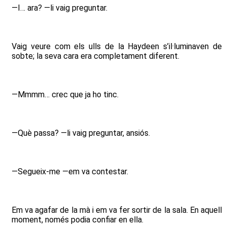
—I… ara? —li vaig preguntar.
Vaig veure com els ulls de la Haydeen s’il·luminaven de
sobte; la seva cara era completament diferent.
—Mmmm… crec que ja ho tinc.
—Què passa? —li vaig preguntar, ansiós.
—Segueix-me —em va contestar.
Em va agafar de la mà i em va fer sortir de la sala. En aquell
moment, només podia confiar en ella.