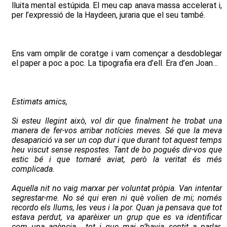
lluita mental estúpida. El meu cap anava massa accelerat i,
per l’expressió de la Haydeen, juraria que el seu també.
Ens vam omplir de coratge i vam començar a desdoblegar
el paper a poc a poc. La tipografia era d’ell. Era d’en Joan…
Estimats amics,
Si esteu llegint això, vol dir que finalment he trobat una
manera de fer-vos arribar notícies meves. Sé que la meva
desaparició va ser un cop dur i que durant tot aquest temps
heu viscut sense respostes. Tant de bo pogués dir-vos que
estic bé i que tornaré aviat, però la veritat és més
complicada.
Aquella nit no vaig marxar per voluntat pròpia. Van intentar
segrestar-me. No sé qui eren ni què volien de mi; només
recordo els llums, les veus i la por. Quan ja pensava que tot
estava perdut, va aparèixer un grup que es va identificar
com una agència… tot i que mai n’havia sentit a parlar.