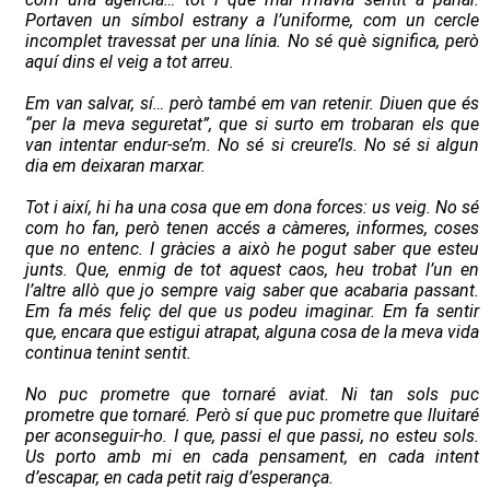
Portaven un símbol estrany a l’uniforme, com un cercle
incomplet travessat per una línia. No sé què significa, però
aquí dins el veig a tot arreu.
Em van salvar, sí… però també em van retenir. Diuen que és
“per la meva seguretat”, que si surto em trobaran els que
van intentar endur-se’m. No sé si creure’ls. No sé si algun
dia em deixaran marxar.
Tot i així, hi ha una cosa que em dona forces: us veig. No sé
com ho fan, però tenen accés a càmeres, informes, coses
que no entenc. I gràcies a això he pogut saber que esteu
junts. Que, enmig de tot aquest caos, heu trobat l’un en
l’altre allò que jo sempre vaig saber que acabaria passant.
Em fa més feliç del que us podeu imaginar. Em fa sentir
que, encara que estigui atrapat, alguna cosa de la meva vida
continua tenint sentit.
No puc prometre que tornaré aviat. Ni tan sols puc
prometre que tornaré. Però sí que puc prometre que lluitaré
per aconseguir-ho. I que, passi el que passi, no esteu sols.
Us porto amb mi en cada pensament, en cada intent
d’escapar, en cada petit raig d’esperança.