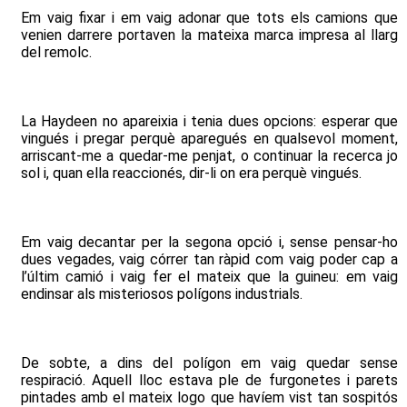
Em vaig fixar i em vaig adonar que tots els camions que
venien darrere portaven la mateixa marca impresa al llarg
del remolc.
La Haydeen no apareixia i tenia dues opcions: esperar que
vingués i pregar perquè aparegués en qualsevol moment,
arriscant-me a quedar-me penjat, o continuar la recerca jo
sol i, quan ella reaccionés, dir-li on era perquè vingués.
Em vaig decantar per la segona opció i, sense pensar-ho
dues vegades, vaig córrer tan ràpid com vaig poder cap a
l’últim camió i vaig fer el mateix que la guineu: em vaig
endinsar als misteriosos polígons industrials.
De sobte, a dins del polígon em vaig quedar sense
respiració. Aquell lloc estava ple de furgonetes i parets
pintades amb el mateix logo que havíem vist tan sospitós