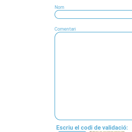
Nom
Comentari
Escriu el codi de validació: