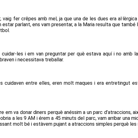
, vaig fer crêpes amb mel, ja que una de les dues era al·lèrgica
 estar parlant, ens vam presentar, a la Maria resulta que també l
utbol.
 cuidar-les i em van preguntar per què estava aquí i no amb la me
braven i necessitava treballar.
s cuidaven entre elles, eren molt maques i era entretingut est
re em va donar diners perquè anéssim a un parc d’atraccions, aix
rc obria a les 9 AM i érem a 45 minuts del parc, vam arribar una m
assant molt bé i estàvem pujant a atraccions simples perquè les