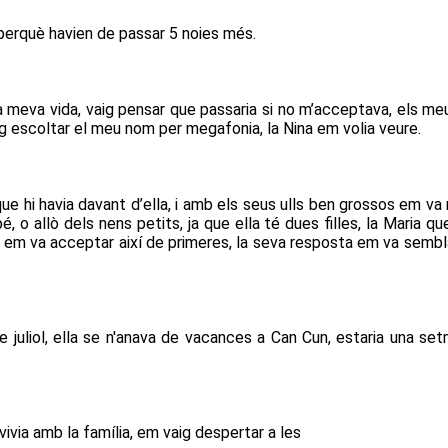
 perquè havien de passar 5 noies més.
a meva vida, vaig pensar que passaria si no m’acceptava, els me
ig escoltar el meu nom per megafonia, la Nina em volia veure.
e hi havia davant d’ella, i amb els seus ulls ben grossos em va m
, o allò dels nens petits, ja que ella té dues filles, la Maria qu
 em va acceptar així de primeres, la seva resposta em va sembla
juliol, ella se n'anava de vacances a Can Cun, estaria una set
e vivia amb la família, em vaig despertar a les