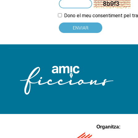
Dono el meu consentiment pel tr
hacklink
satın
Organitza:
al
1xbet
Betnixe