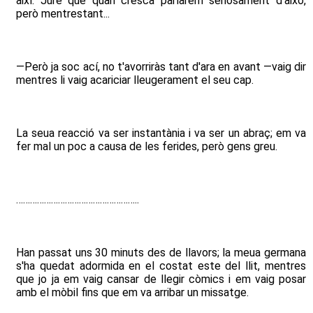
així. Jure que quan cresca parlarem seriosament d'això,
però mentrestant...
—Però ja soc ací, no t'avorriràs tant d'ara en avant —vaig dir
mentres li vaig acariciar lleugerament el seu cap.
La seua reacció va ser instantània i va ser un abraç; em va
fer mal un poc a causa de les ferides, però gens greu.
……………………………………………..
Han passat uns 30 minuts des de llavors; la meua germana
s'ha quedat adormida en el costat este del llit, mentres
que jo ja em vaig cansar de llegir còmics i em vaig posar
amb el mòbil fins que em va arribar un missatge.