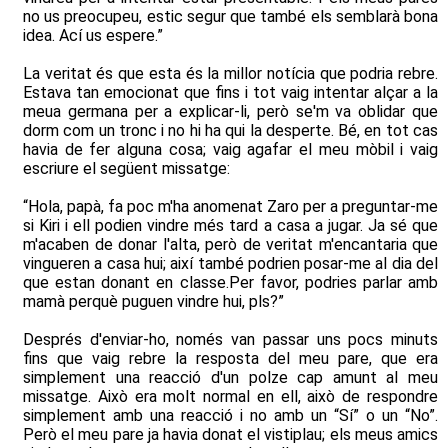
no us preocupeu, estic segur que també els semblarà bona
idea. Ací us espere.”
La veritat és que esta és la millor notícia que podria rebre.
Estava tan emocionat que fins i tot vaig intentar alçar a la
meua germana per a explicar-li, però se'm va oblidar que
dorm com un tronc i no hi ha qui la desperte. Bé, en tot cas
havia de fer alguna cosa; vaig agafar el meu mòbil i vaig
escriure el següent missatge:
“Hola, papà, fa poc m'ha anomenat Zaro per a preguntar-me
si Kiri i ell podien vindre més tard a casa a jugar. Ja sé que
m'acaben de donar l'alta, però de veritat m'encantaria que
vingueren a casa hui; així també podrien posar-me al dia del
que estan donant en classe.Per favor, podries parlar amb
mamà perquè puguen vindre hui, pls?”
Després d'enviar-ho, només van passar uns pocs minuts
fins que vaig rebre la resposta del meu pare, que era
simplement una reacció d'un polze cap amunt al meu
missatge. Això era molt normal en ell, això de respondre
simplement amb una reacció i no amb un “Sí” o un “No”.
Però el meu pare ja havia donat el vistiplau; els meus amics