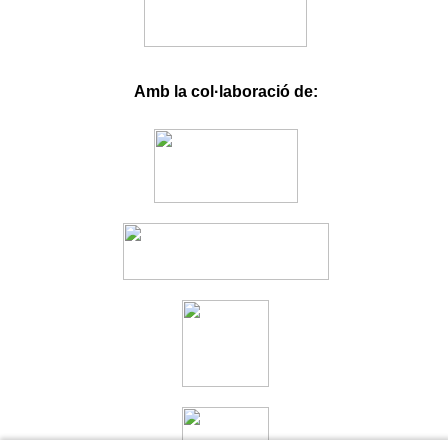
Betloto
Olabahis
Babilonbet
Stonebahis
fixbet
dodobet
onwino.com
Amb la col·laboració de: