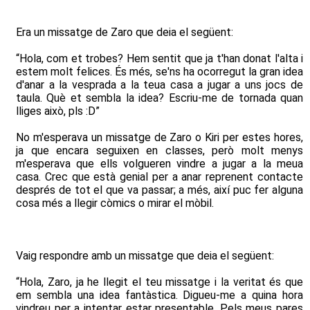
Era un missatge de Zaro que deia el següent:
“Hola, com et trobes? Hem sentit que ja t'han donat l'alta i
estem molt felices. És més, se'ns ha ocorregut la gran idea
d'anar a la vesprada a la teua casa a jugar a uns jocs de
taula. Què et sembla la idea? Escriu-me de tornada quan
lliges això, pls :D”
No m'esperava un missatge de Zaro o Kiri per estes hores,
ja que encara seguixen en classes, però molt menys
m'esperava que ells volgueren vindre a jugar a la meua
casa. Crec que està genial per a anar reprenent contacte
després de tot el que va passar; a més, així puc fer alguna
cosa més a llegir còmics o mirar el mòbil.
Vaig respondre amb un missatge que deia el següent:
“Hola, Zaro, ja he llegit el teu missatge i la veritat és que
em sembla una idea fantàstica. Digueu-me a quina hora
vindreu per a intentar estar presentable. Pels meus pares