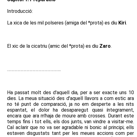
Introducció:
La xica de les mil polseres (amiga del *prota) es diu
Kiri
.
El xic de la cicatriu (amic del *prota) es diu
Zaro
.
……………………………………………..
Ha passat molt des d'aquell dia, per a ser exacte uns 10
dies. La meua situació des d'aquell llavors a com estic ara
no té punt de comparació, ja no em desperte a les nits
espantat, el dolor ha desaparegut quasi íntegrament,
encara que ara m'haja de moure amb crosses. Durant este
temps fins i tot ells, els dos junts, van vindre a visitar-me.
Cal aclarir que no va ser agradable ni bonic al principi; ells
estaven disgustats tant per les meues accions com per