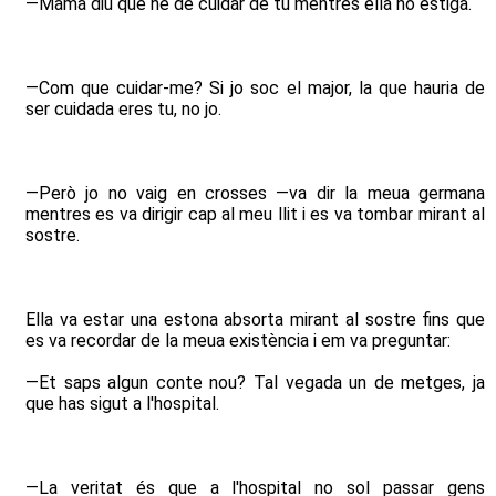
—Mamà diu que he de cuidar de tu mentres ella no estiga.
—Com que cuidar-me? Si jo soc el major, la que hauria de
ser cuidada eres tu, no jo.
—Però jo no vaig en crosses —va dir la meua germana
mentres es va dirigir cap al meu llit i es va tombar mirant al
sostre.
Ella va estar una estona absorta mirant al sostre fins que
es va recordar de la meua existència i em va preguntar:
—Et saps algun conte nou? Tal vegada un de metges, ja
que has sigut a l'hospital.
—La veritat és que a l'hospital no sol passar gens