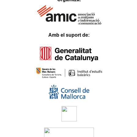
al
1xbet
Betnixe
Atlantisbahis
Betosfer
Betpir
Tokyobet
Hilarionbet
Casinodior
Amb el suport de:
Padişahbet
Bahismore
Casival
Verabet
Myhitbet
Blackxbet
Mislibet
Ladesbet
Belugabahis
Bahisal
Slottica
Lordcasino
Parmabet
Casinofast
Betsrolex
Festwin
Youcas
Huhubet
Slotbar
Betoffice
İbizabet
3xlwin
Betgar
Ligobet
Roketbet
Betrupi
Hasbet
Betgit