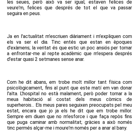
les seues, però això va ser igual, estaven felices de
veure'm, felices que després de tot el que va passar
seguira en peus.
Ja en l'actualitat m'escriuen diàriament i m'expliquen com
els va ser el dia. Tinc entés que estan en èpoques
d'exàmens; la veritat és que estic un poc ansiós per tornar
a enfrontar-me al repte acadèmic que m'espera després
d'estar quasi 2 setmanes sense anar.
Com he dit abans, em trobe molt millor tant física com
psicològicament, fins al punt que este matí em van donar
l'alta. L'hospital no està malament, però poder tornar a la
meua habitació al costat dels meus còmics de
superherois... Els meus pares seguixen preocupats pel meu
estat, encara que jo ja els he dit que em trobe millor.
Sempre em diuen que no m'esforce i que faça repòs fins
que puga caminar amb normalitat; gràcies a això només
tinc permés alçar-me i moure'm només per a anar al bany.