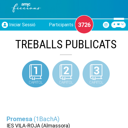
3726
Iniciar Sessió
Participants
TREBALLS PUBLICATS
Promesa
(
1BachA
)
IES VILA-ROJA (Almassora)