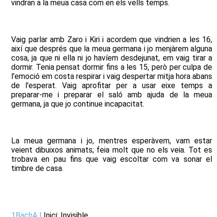
vindran a la meua casa com en els vells temps.
Vaig parlar amb Zaro i Kiri i acordem que vindrien a les 16,
així que després que la meua germana i jo menjàrem alguna
cosa, ja que ni ella ni jo havíem desdejunat, em vaig tirar a
dormir. Tenia pensat dormir fins a les 15, però per culpa de
l'emoció em costa respirar i vaig despertar mitja hora abans
de l'esperat. Vaig aprofitar per a usar eixe temps a
preparar-me i preparar el saló amb ajuda de la meua
germana, ja que jo continue incapacitat.
La meua germana i jo, mentres esperàvem, vam estar
veient dibuixos animats; feia molt que no els veia. Tot es
trobava en pau fins que vaig escoltar com va sonar el
timbre de casa.
1BachA
|
Inici: Invisible